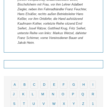
Bischofsheim mit Frau, vor ihm Lehrer Adalbert
Ziegler, neben ihm Fahrradhändler Franz Feuchter,
Hans Elsäßer, rechts außen Betriebsleiter Hans
Keßler, vor ihm Ortdörfer, die Hand aufstützend
Kaufmann Kother, vorletzte Reihe sitzend Emil
Seifert, Josef Rätzer, Gottfried Krug, Fritz Seifert,
unterste Reihe von links: Markus Wetzel, dahinter
Franz Schirmer, vorne Vereinsdiener Bauer und
Jakob Heim.
A
B
C
D
E
F
G
H
I
J
K
L
M
N
O
P
Q
R
S
T
U
V
W
X
Y
Z
1