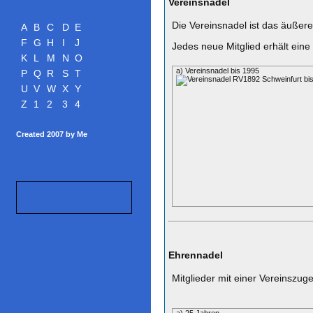
Vereinsnadel
Die Vereinsnadel ist das äußere
A
B
C
D
E
F
G
H
I
J
Jedes neue Mitglied erhält eine
K
L
M
N
O
a) Vereinsnadel bis 1995
P
Q
R
S
T
U
V
W
X
Y
Z
1
2
3
4
Created 2007 by Me
Ehrennadel
Mitglieder mit einer Vereinszug