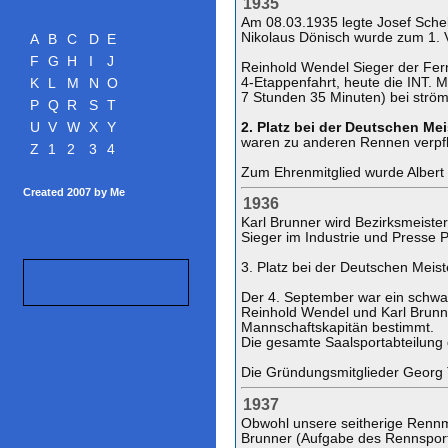
1935
Am 08.03.1935 legte Josef Schel
Nikolaus Dönisch wurde zum 1. 
A
B
C
D
E
F
G
H
I
J
Reinhold Wendel Sieger der Fe
4-Etappenfahrt, heute die INT
K
L
M
N
O
7 Stunden 35 Minuten) bei str
P
Q
R
S
T
2. Platz bei der Deutschen Me
U
V
W
X
Y
waren zu anderen Rennen verpfli
Z
1
2
3
4
Zum Ehrenmitglied wurde Albert 
Created 2007 by Me
1936
Karl Brunner wird Bezirksmeiste
Sieger im Industrie und Presse 
3. Platz bei der Deutschen Meist
Der 4. September war ein schwa
Reinhold Wendel und Karl Brunner
Mannschaftskapitän bestimmt.
Die gesamte Saalsportabteilung
Die Gründungsmitglieder Georg Te
1937
Obwohl unsere seitherige Rennma
Brunner (Aufgabe des Rennsports